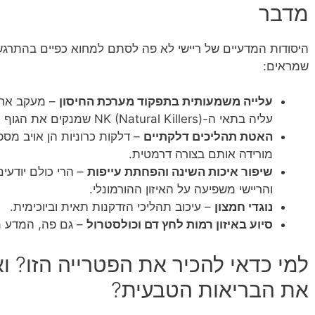
מדבר
היסודות המדעיים של ריישי לא פה לסתם למחוא כפיים בהתרגשו
שמראים:
עלייה משמעותית בתפקוד מערכת החיסון
– מעקב אחר 
עליה בתאי ה-NK (Natural Killers) שמנקים את הגוף מאיומים פנימיים.
האטת תהליכים דלקתיים
– דלקות כרוניות הן אויב מספ
מורידה אותם בצורה דרמטית.
שיפור איכות השינה והפחתת עייפות
– הרי כולם יודעי
והריישי משפיעה על האיזון ההורמונלי.
נוגדי חמצון
– עיכוב תהליכי הזדקנות תאית וביוכימית.
סיוע באיזון רמות לחץ דם וכולסטרול
– גם פה, המדע מ
למי כדאי להכיר את הפטרייה הזו? ו
את הבריאות הטבעית?