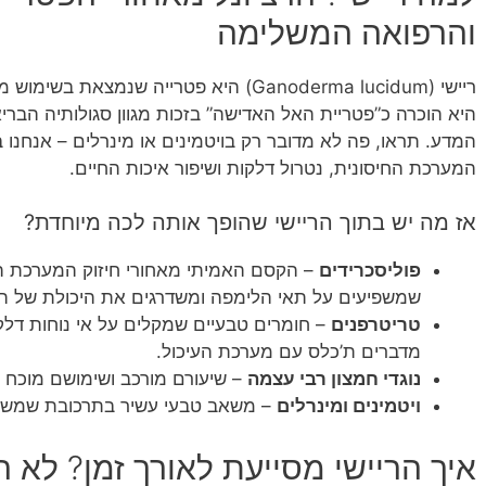
והרפואה המשלימה
ריישי (Ganoderma lucidum) היא פטרייה שנמ
היא הוכרה כ”פטריית האל האדישה” בזכות מגוון סגולותיה הברי
המדע. תראו, פה לא מדובר רק בויטמינים או מינרלים – אנחנו
המערכת החיסונית, נטרול דלקות ושיפור איכות החיים.
אז מה יש בתוך הריישי שהופך אותה לכה מיוחדת?
פוליסכרידים
– הקסם האמיתי מאחורי חיזוק המערכת הח
שמשפיעים על תאי הלימפה ומשדרגים את היכולת של הג
טריטרפנים
– חומרים טבעיים שמקלים על אי נוחות דלקת
מדברים ת’כלס עם מערכת העיכול.
נוגדי חמצון רבי עצמה
– שיעורם מורכב ושימושם מוכח ב
ויטמינים ומינרלים
– משאב טבעי עשיר בתרכובת שמשפיע
איך הריישי מסייעת לאורך זמן? לא 