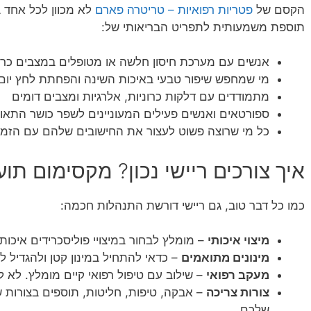
הקסם של
פטריות רפואיות – טריטרה פארם
לא מכוון לכל אחד 
תוספת משמעותית לתפריט הבריאותי של:
אנשים עם מערכת חיסון חלשה או מטופלים במצבים כרונ
מי שמחפש שיפור טבעי באיכות השינה והפחתת לחץ יום י
מתמודדים עם דלקות כרוניות, אלרגיות ומצבים דומים
ספורטאים ואנשים פעילים המעוניינים לשפר כושר התא
כל מי שרוצה פשוט לעצור את החישובים שלהם עם הזמן 
איך צורכים ריישי נכון? מקסימום ת
כמו כל דבר טוב, גם ריישי דורשת התנהלות חכמה:
מיצוי איכותי
– מומלץ לבחור במיצויי פוליסכרידים איכות
מינונים מתואמים
– כדאי להתחיל במינון קטן ולהגדיל ל
מעקב רפואי
– שילוב עם טיפול רפואי קיים מומלץ. לא
צורות צריכה
– אבקה, טיפות, חליטות, תוספים בצורות ש
שלכם