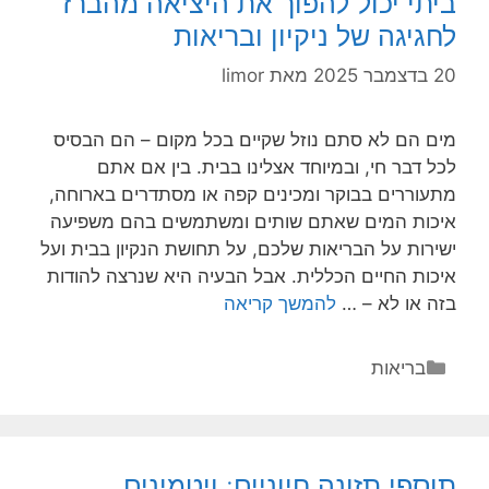
ביתי יכול להפוך את היציאה מהברז
–
לחגיגה של ניקיון ובריאות
איך
לעשות
20 בדצמבר 2025
מאת
limor
את
זה
מים הם לא סתם נוזל שקיים בכל מקום – הם הבסיס
נכון
לכל דבר חי, ובמיוחד אצלינו בבית. בין אם אתם
ולמה
מתעוררים בבוקר ומכינים קפה או מסתדרים בארוחה,
זה
איכות המים שאתם שותים ומשתמשים בהם משפיעה
כל
ישירות על הבריאות שלכם, על תחושת הנקיון בבית ועל
כך
איכות החיים הכללית. אבל הבעיה היא שנרצה להודות
משתלם?
שיפור
בזה או לא – …
להמשך קריאה
איכות
החיים:
קטגוריות
בריאות
איך
סינון
מים
ביתי
תוספי תזונה חיוניים: ויטמינים,