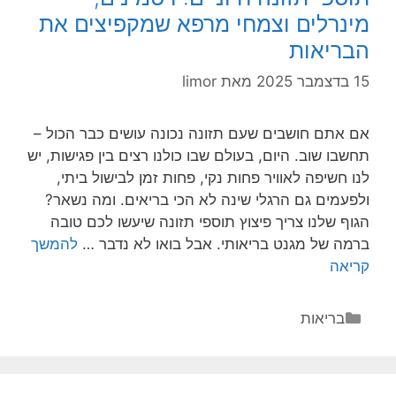
יכול
מינרלים וצמחי מרפא שמקפיצים את
להפוך
הבריאות
את
היציאה
15 בדצמבר 2025
מאת
limor
מהברז
לחגיגה
אם אתם חושבים שעם תזונה נכונה עושים כבר הכול –
של
תחשבו שוב. היום, בעולם שבו כולנו רצים בין פגישות, יש
ניקיון
לנו חשיפה לאוויר פחות נקי, פחות זמן לבישול ביתי,
ובריאות
ולפעמים גם הרגלי שינה לא הכי בריאים. ומה נשאר?
הגוף שלנו צריך פיצוץ תוספי תזונה שיעשו לכם טובה
ברמה של מגנט בריאותי. אבל בואו לא נדבר …
להמשך
תוספי
קריאה
תזונה
חיוניים:
קטגוריות
בריאות
ויטמינים,
מינרלים
וצמחי