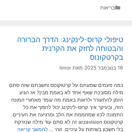
קוסמטי
קטגוריות
בריאות
מקצועי:
למה
זה
כל
טיפולי קרוס-לינקינג: הדרך הברורה
כך
והבטוחה לחזק את הקרנית
משנה
בקרטקונוס
לעור
שלך?
16 בנובמבר 2025
מאת
limor
כמה פעמים שמעתם על קרטוקונוס וחשבתם שזה סתם
מילה מסובכת שאף אחד לא באמת מבין? אז הגיע
הזמן להתעורר ולראות באמת מה עומד מאחורי המונח
הזה, ובעיקר איך קרוס-לינקינג יכול להפוך את כל
התמונה לכזו שמחממת את הלב ומרגיעה את העיניים.
קרטקונוס arzavision זה לא סתם עוד מילה שנזרקת
טיפולי
בלי חשבון בשיחות על עיניים. זוהי …
להמשך קריאה