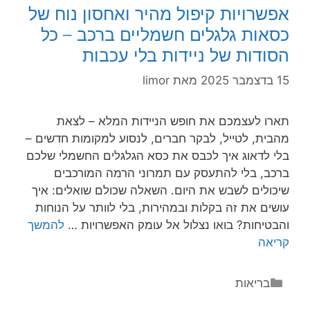
מרפא
אפשרויות קיפול מהיר ואחסון נוח של
שמקפיצים
כסאות גלגלים חשמליים ברכב – כל
את
הסודות של ניידות בלי עכבות
הבריאות
15 בדצמבר 2025
מאת
limor
תארו לעצמכם את חופש הניידות המלא – לצאת
מהבית, לטייל, לבקר חברים, לנסוע למקומות חדשים –
בלי לדאוג איך לכבס את כסא הגלגלים החשמלי שלכם
ברכב, בלי להתעסק עם תמרוני הרמה המורכבים
שיכולים לשבש את היום. השאלה שכולם שואלים: איך
עושים את זה בקלות ובמהירות, בלי לוותר על הנוחות
והבטיחות? בואו נצלול אל עומק האפשרויות …
להמשך
אפשרויות
קריאה
קיפול
מהיר
קטגוריות
בריאות
ואחסון