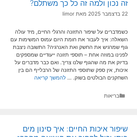
זה נכון ולמה זה כל כך משתלם?
כל
כך
22 בדצמבר 2025
מאת
limor
כדאי?
כשמדברים על שיפור התזונה והרגלי החיים, מיד עולה
השאלה: איך לעבור את חומת היום עמוס המשימות עם
גוף שמרגיש את החשק ואת האנרגיה? התשובה ניצבת
לפנינו במוזה אחת – תוספי תזונה ייעודיים שמספקים
בדיוק את מה שהגוף שלנו צריך. ואם כבר מדברים על
איכות, אין ספק שתוספי התזונה של הרבלייף הם בין
העשרת
השחקנים הבולטים בשוק. …
להמשך קריאה
התזונה
היומית
קטגוריות
בריאות
עם
תוספי
התזונה
של
שיפור איכות החיים: איך סינון מים
הרבלייף