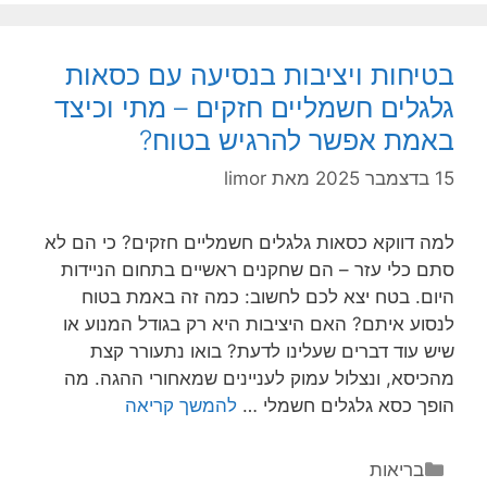
נוח
של
כסאות
בטיחות ויציבות בנסיעה עם כסאות
גלגלים
גלגלים חשמליים חזקים – מתי וכיצד
חשמליים
באמת אפשר להרגיש בטוח?
ברכב
–
15 בדצמבר 2025
מאת
limor
כל
הסודות
למה דווקא כסאות גלגלים חשמליים חזקים? כי הם לא
של
סתם כלי עזר – הם שחקנים ראשיים בתחום הניידות
ניידות
היום. בטח יצא לכם לחשוב: כמה זה באמת בטוח
בלי
לנסוע איתם? האם היציבות היא רק בגודל המנוע או
עכבות
שיש עוד דברים שעלינו לדעת? בואו נתעורר קצת
מהכיסא, ונצלול עמוק לעניינים שמאחורי ההגה. מה
בטיחות
הופך כסא גלגלים חשמלי …
להמשך קריאה
ויציבות
בנסיעה
קטגוריות
בריאות
עם