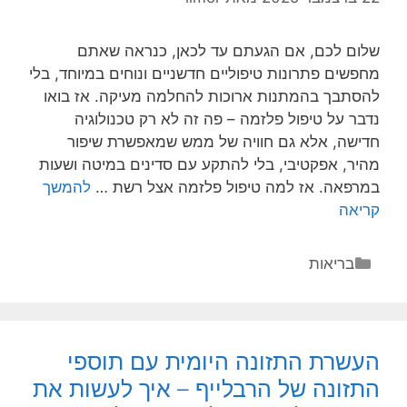
שלום לכם, אם הגעתם עד לכאן, כנראה שאתם
מחפשים פתרונות טיפוליים חדשניים ונוחים במיוחד, בלי
להסתבך בהמתנות ארוכות להחלמה מעיקה. אז בואו
נדבר על טיפול פלזמה – פה זה לא רק טכנולוגיה
חדישה, אלא גם חוויה של ממש שמאפשרת שיפור
מהיר, אפקטיבי, בלי להתקע עם סדינים במיטה ושעות
במרפאה. אז למה טיפול פלזמה אצל רשת …
להמשך
הנוחות
קריאה
שבטיפול
פלזמה
קטגוריות
בריאות
ללא
זמן
החלמה
משמעותי
העשרת התזונה היומית עם תוספי
–
התזונה של הרבלייף – איך לעשות את
למה