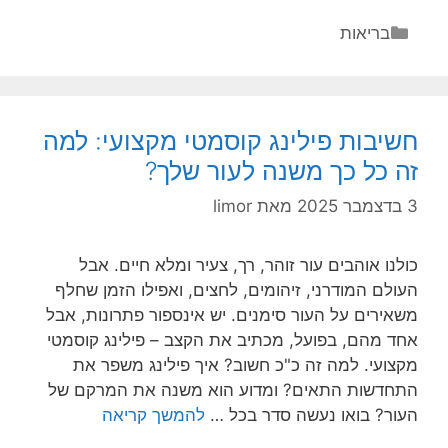
הכירורגי
קטגוריות
בריאות
בבלוטת
התריס
–
למה
חשיבות פילינג קוסמטי מקצועי: למה
כל
זה כל כך משנה לעור שלך?
מקרה
הוא
3 בדצמבר 2025
מאת
limor
סיפור
בפני
כולנו אוהבים עור זוהר, רך, צעיר ומלא חיים. אבל
עצמו?
העולם המודרני, זיהומים, לחצים, ואפילו הזמן שחלף
משאירים על העור סימנים. יש אינספור פתרונות, אבל
אחד מהם, בפועל, מכתיב את הקצב – פילינג קוסמטי
מקצועי. למה זה כ"כ חשוב? איך פילינג משפר את
התחדשות התאים? ומדוע הוא משנה את המרקם של
חשיבות
העור? בואו נעשה סדר בכל …
להמשך קריאה
פילינג