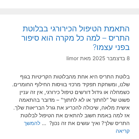
כסאות
גלגלים
חשמליים
התאמת הטיפול הכירורגי בבלוטת
חזקים
התריס – למה כל מקרה הוא סיפור
–
בפני עצמו?
מתי
וכיצד
8 בדצמבר 2025
מאת
limor
באמת
אפשר
בלוטת התריס היא אחת מהבלוטות הקריטיות בגוף
להרגיש
שלנו, ומשחקת תפקיד מרכזי בוויסות החילוף החומרים.
בטוח?
כשמחלה או גידול דורשים טיפול כירורגי, אין זה עניין
פשוט של "לחתוך או לא לחתוך" – מדובר בהתאמה
אישית מלאה, שיכולה להכריע את גורל הבריאות שלך.
אז למה באמת חשוב להתאים את הטיפול לבלוטת
התריס שלך? ואיך עושים את זה נכון? …
להמשך
התאמת
קריאה
הטיפול