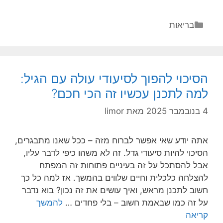
קרוס-לינק
הדרך
קטגוריות
בריאות
הברורה
והבטוחה
לחזק
את
הסיכוי להפוך לסיעודי עולה עם הגיל:
הקרנית
למה לתכנן עכשיו זה הכי חכם?
בקרטקונו
4 בנובמבר 2025
מאת
limor
אתה יודע שאי אפשר לברוח מזה – ככל שאנו מתבגרים,
הסיכוי להיות סיעודי גדל. זה לא משהו כיפי לדבר עליו,
אבל להסתכל על זה בעיניים פתוחות זה המפתח
להצלחה כלכלית וחיים שלווים בהמשך. אז למה כל כך
חשוב לתכנן מראש, ואיך עושים את זה נכון? בוא נדבר
על זה כמו שבאמת חשוב – בלי פחדים …
להמשך
הסיכוי
קריאה