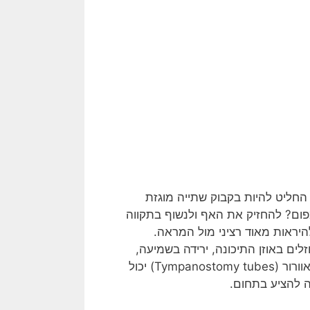
 החליט להיות בקבוק שתייה מוגזת
ום? להחזיק את האף ולנשוף בתקווה
יראות מאוד רציני מול המראה.
ים באוזן התיכונה, ירידה בשמיעה,
דלקות חוזרות או תחושת אטימות שלא נעלמת – ניתוח צינורות אוורור (Tympanostomy tubes) יכול
ה להציע בתחום.