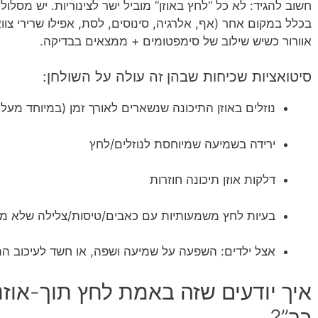
חשוב להגיד: לא כל “לחץ באוזן” מוביל ישר לצינוריות. יש מסלו
בכלל במקום אחר (אף, אלרגיה, סינוסים, לסת, אפילו שרירי צווא
אוורור כשיש שילוב של סימפטומים + ממצאים בבדיקה.
סיטואציות שכיחות שבהן זה עולה על השולחן:
נוזלים באוזן התיכונה שנשארים לאורך זמן (במיוחד מעל 3 חודשים)
ירידה בשמיעה שמיוחסת לנוזלים/לחץ
דלקות אוזן תיכונה חוזרות
בעיות לחץ משמעותיות עם כאבים/טיסות/צלילה שלא מגי
אצל ילדים: השפעה על שמיעה ושפה, או חשד לעיכוב הת
איך יודעים שזה באמת לחץ תוך-אוזנ
כך”?