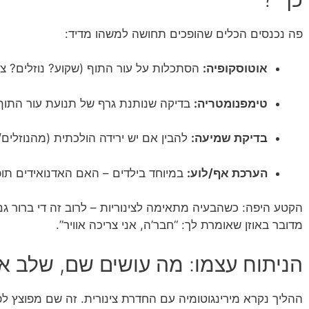
פה נכנסים הכלים שהופכים תחושה למשהו מדיד:
אוטוסקופיה:
הסתכלות על עור התוף (שקוע? נוזלים? צ
טימפנומטריה:
בדיקה שנותנת גרף של תנועת עור התוף 
בדיקת שמיעה:
להבין אם יש ירידה הולכתית (מהנוזלים
הערכת אף/לוע:
במיוחד בילדים – האם האדנואידים תופ
הקטע היפה: כשהבעיה מתאימה לצינוריות – לרוב זה די ברור גם
מדובר באוזן שאומרת לך: “חבר’ה, אני צריכה אוויר”.
הניתוח עצמו: מה עושים שם, שלב א
ההליך נקרא מירינגוטומיה עם החדרת צינורית. זה שם מפוצץ לפ