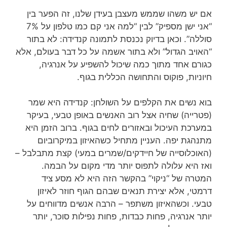
אם יש משהו שממש מעצבן בעידן שלנו, זה הפער בין
“אני ישן מספיק” לבין “למה אני קם כמו טלפון על 7%
סוללה”. וכאן בדיוק נכנסת לתמונה קנדידה: לא בתור
“האויב הגדול” ולא בתור אשמה על כל דבר בעולם, אלא
כגורם אחד מתוך כמה שיכול להשפיע על אנרגיה,
חיוניות, פוקוס והתחושה הכללית בגוף.
בוא נשים את הקלפים על השולחן: קנדידה היא שמר
(פטרייה) שחיה אצל רוב האנשים באופן טבעי, בעיקר
במערכת העיכול ובאזורים לחים בגוף. ברוב הזמן היא
מתנהגת יפה. העניין מתחיל כשהאיזון במיקרוביום
(האוכלוסייה של חיידקים/שמרים במעי) קצת מתבלבל –
ואז היא עלולה לתפוס יותר מדי מקום על הבמה.
המטרה של “ניקוי” בהקשר הזה היא לא מסע ציד
דרמטי, אלא יצירת תנאים שבהם הגוף חוזר לאיזון
טבעי. וכשהאיזון משתפר – הרבה אנשים מדווחים על
יותר אנרגיה, פחות כבדות, פחות נפילות סוכר, יותר