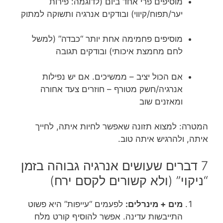
מוסיפים פרי אחד ביום (לדוגמה: פירות
יער/תפוח/קיווי) ובודקים אנרגיה ותשוקה למתוק
מוסיפים פחמימה אחת יותר “כבדה” (למשל
לחם מחמצת איכותי) ובודקים תגובה
אם הכול יציב – ממשיכים. אם יש נפילות
אנרגיה/חשק מטורף – חוזרים צעד אחורה
ומאזנים שוב
המטרה: למצוא תזונה שאפשר לחיות איתה, לחייך
איתה, ולהרגיש איתה טוב.
7 דברים שעושים אנרגיה גבוהה בזמן
“ניקוי” (ולא קשורים לקסם ירח)
מים + מינרלים:
לפעמים “עייפות” היא פשוט
התייבשות עדינה. אפשר להוסיף קורט מלח