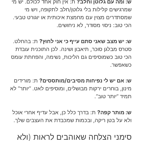
ש: ומה עם גלוטן וחלב?
ת: אין חוק אחד לכולם. יש מי
שמרגישים קלילות בלי גלוטן/חלב לתקופה, ויש מי
שמסתדרים מצוין עם מחמצת איכותית או יוגורט טבעי.
הכי טוב: ניסוי מסודר, לא ניחושים.
ש: יש מצב שאני סתם עייף כי אני לחוץ?
ת: בהחלט.
סטרס מבלגן סוכר, תיאבון ושינה. לכן התוכנית עובדת
הכי טוב כשמוסיפים גם הליכות, נשימה, והפחתת עומס
כשאפשר.
ש: אם יש לי נפיחות מסיבים/מותססים?
ת: מורידים
מינון, בוחרים ירקות מבושלים, ומוסיפים לאט. “יותר” לא
תמיד “יותר טוב”.
ש: מותר קפה?
ת: בדרך כלל כן, אבל עדיף אחרי אוכל
ולא על בטן ריקה, ובכמות שמכבדת את העצבים שלך.
סימני הצלחה שאוהבים לראות (ולא