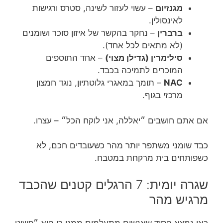
מגנזיום
– עשוי לעזור לשינה, סטרס ורגישות
לאינסולין.
ברברין
– נחקר בהקשר של איזון סוכר ושומנים
(לא מתאים לכל אחד).
סילימרין (גדילן מצוי)
– אחד התוספים
המוכרים לתמיכה בכבד.
NAC
– תומך במאגרי גלוטתיון, נוגד חמצון
מרכזי בגוף.
אם אתם חושבים ״יאללה, אני לוקח הכל״ – עצרו.
כבד שומני משתפר יותר מהר כשעובדים חכם, לא
כשפותחים בית מרקחת במטבח.
שגרה יומית: 7 הרגלים קטנים שהכבד
מרגיש מהר
כאן נמצא הסוד שאנשים מתעלמים ממנו כי הוא ״פשוט